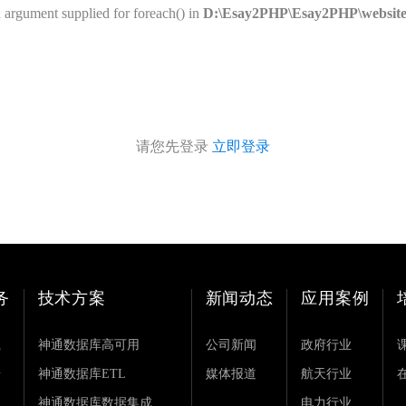
d argument supplied for foreach() in
D:\Esay2PHP\Esay2PHP\website\d
请您先登录
立即登录
务
技术方案
新闻动态
应用案例
载
神通数据库高可用
公司新闻
政府行业
诺
神通数据库ETL
媒体报道
航天行业
神通数据库数据集成
电力行业