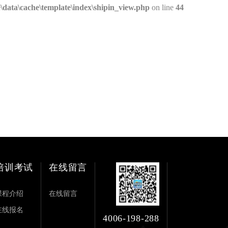
ata\cache\template\index\shipin_view.php
on line
44
培训考试
在线留言
课程介绍
在线留言
在线报名
4006-198-288